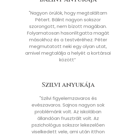
"Nagyon örülök, hogy megtaláltam
Pétert. Bálint nagyon sokszor
szorongott, nem bízott magában.
Folyamatosan hasonlítgatta magát
másokhoz és a testvéréhez. Péter
megmutatott neki egy olyan utat,
amivel megtalálja a helyét a kortársai
között” ​
Szilvi anyukája
"Szilvi figyelemzavaros és
evészavaros. Sajnos nagyon sok
problémánk volt. Az iskolában
állandóan frusztrált volt. Az
pszichológus sokszor lekezelően
viselkedett vele, ami után itthon