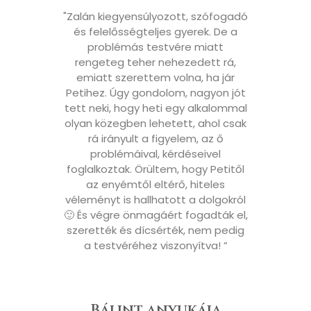
"Zalán kiegyensúlyozott, szófogadó
és felelősségteljes gyerek. De a
problémás testvére miatt
rengeteg teher nehezedett rá,
emiatt szerettem volna, ha jár
Petihez. Úgy gondolom, nagyon jót
tett neki, hogy heti egy alkalommal
olyan közegben lehetett, ahol csak
rá irányult a figyelem, az ő
problémáival, kérdéseivel
foglalkoztak. Örültem, hogy Petitől
az enyémtől eltérő, hiteles
véleményt is hallhatott a dolgokról
🙂 És végre önmagáért fogadták el,
szerették és dícsérték, nem pedig
a testvéréhez viszonyítva! ”
Bálint anyukája