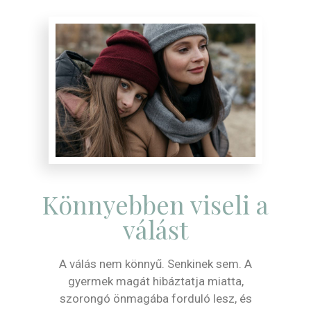
Könnyebben viseli a
válást
A válás nem könnyű. Senkinek sem. A
gyermek magát hibáztatja miatta,
szorongó önmagába forduló lesz, és