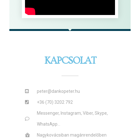
KAPCSOLAT
peter@dankopeter.hu
+36 (70) 3202 792
Messenger, Instagram, Viber, Skype,
WhatsApp...
Nagykovácsiban magánrendelőben